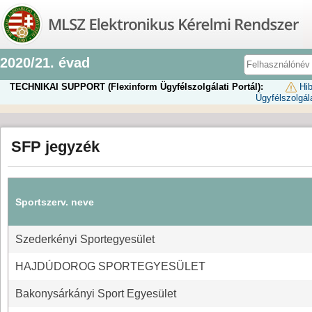
2020/21. évad
TECHNIKAI SUPPORT (Flexinform Ügyfélszolgálati Portál):
Hib
Ügyfélszolgála
SFP jegyzék
Sportszerv. neve
Szederkényi Sportegyesület
HAJDÚDOROG SPORTEGYESÜLET
Bakonysárkányi Sport Egyesület