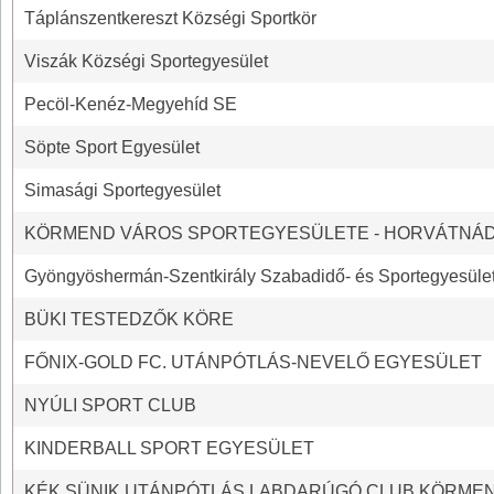
Táplánszentkereszt Községi Sportkör
Viszák Községi Sportegyesület
Pecöl-Kenéz-Megyehíd SE
Söpte Sport Egyesület
Simasági Sportegyesület
KÖRMEND VÁROS SPORTEGYESÜLETE - HORVÁTNÁ
Gyöngyöshermán-Szentkirály Szabadidő- és Sportegyesüle
BÜKI TESTEDZŐK KÖRE
FŐNIX-GOLD FC. UTÁNPÓTLÁS-NEVELŐ EGYESÜLET
NYÚLI SPORT CLUB
KINDERBALL SPORT EGYESÜLET
KÉK SÜNIK UTÁNPÓTLÁS LABDARÚGÓ CLUB KÖRME