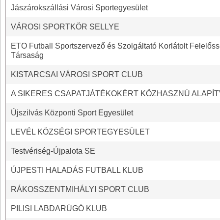
Jászárokszállási Városi Sportegyesület
VÁROSI SPORTKÖR SELLYE
ETO Futball Sportszervező és Szolgáltató Korlátolt Felelős
Társaság
KISTARCSAI VÁROSI SPORT CLUB
A SIKERES CSAPATJÁTÉKOKÉRT KÖZHASZNÚ ALAPÍ
Újszilvás Központi Sport Egyesület
LEVÉL KÖZSÉGI SPORTEGYESÜLET
Testvériség-Újpalota SE
ÚJPESTI HALADÁS FUTBALL KLUB
RÁKOSSZENTMIHÁLYI SPORT CLUB
PILISI LABDARÚGÓ KLUB