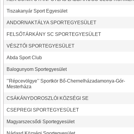
Tiszakanyár Sport Egyesület
ANDORNAKTÁLYA SPORTEGYESÜLET
FELSŐTÁRKÁNY SC SPORTEGYESÜLET
VÉSZTŐI SPORTEGYESÜLET
Abda Sport Club
Balogunyom Sportegyesület
’’Répcevölgye’’ Sportkör Bő-Chernelházadamonya-Gór-
Mesterháza
CSÁKÁNYDOROSZLÓI KÖZSÉGI SE
CSEPREGI SPORTEGYESÜLET
Magyarszecsődi Sportegyesület
Nádasd Községi Sportegyesület