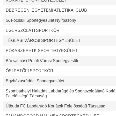
KÖRNYEI SPORT EGYESÜLET
DEBRECENI EGYETEMI ATLÉTIKAI CLUB
G. Focisuli Sportegyesület Nyírpazony
EGERSZÓLÁTI SPORTKÖR
TÉGLÁSI VÁROSI SPORTEGYESÜLET
PÓKASZEPETK SPORTEGYESÜLET
Bácsalmási Petőfi Városi Sportegyesület
ŐSI PETŐFI SPORTKÖR
Egyházasrádóci Sportegyesület
Szombathelyi Haladás Labdarúgó és Sportszolgáltató Korlát
Felelősségű Társaság
Újbuda FC Labdarúgó Korlátolt Felelősségű Társaság